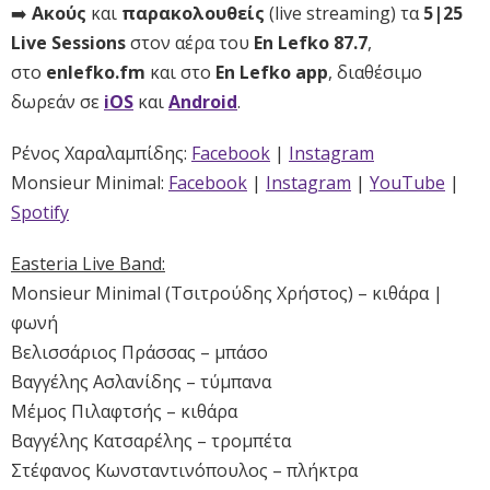
➡️
Ακούς
και
παρακολουθείς
(live streaming) τα
5|25
Live Sessions
στον αέρα του
En Lefko 87.7
,
στο
enlefko.fm
και στο
En Lefko app
, διαθέσιμο
δωρεάν σε
iOS
και
Android
.
Ρένος Χαραλαμπίδης:
Facebook
|
Instagram
Monsieur Minimal:
Facebook
|
Instagram
|
YouTube
|
Spotify
Easteria Live Band:
Monsieur Minimal (Τσιτρούδης Χρήστος) – κιθάρα |
φωνή
Βελισσάριος Πράσσας – μπάσο
Βαγγέλης Ασλανίδης – τύμπανα
Μέμος Πιλαφτσής – κιθάρα
Βαγγέλης Κατσαρέλης – τρομπέτα
Στέφανος Κωνσταντινόπουλος – πλήκτρα