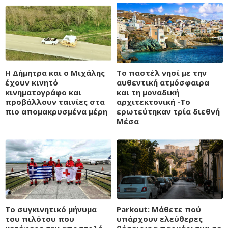
H Δήμητρα και ο Μιχάλης
Το παστέλ νησί με την
έχουν κινητό
αυθεντική ατμόσφαιρα
κινηματογράφο και
και τη μοναδική
προβάλλουν ταινίες στα
αρχιτεκτονική -Το
πιο απομακρυσμένα μέρη
ερωτεύτηκαν τρία διεθνή
Μέσα
Το συγκινητικό μήνυμα
Parkout: Μάθετε πού
του πιλότου που
υπάρχουν ελεύθερες