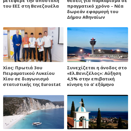
μετέφερε την αποστολή
θέσεις για παρκάρισμα σε
του ΕΕΣ στη Βενεζουέλα
πραγματικό χρόνο – Νέα
δωρεάν εφαρμογή του
Δήμου Αθηναίων
Χίος: Πρωτιά 3ου
Συνεχίζεται η άνοδος στο
Πειραματικού Λυκείου
«Ελ.Βενιζέλος»: Αύξηση
Χίου σε διαγωνισμό
4,5% στην επιβατική
στατιστικής της Eurostat
κίνηση το α’ εξάμηνο