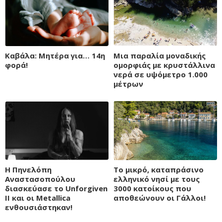
Καβάλα: Μητέρα για… 14η
Μια παραλία μοναδικής
φορά!
ομορφιάς με κρυστάλλινα
νερά σε υψόμετρο 1.000
μέτρων
Η Πηνελόπη
Το μικρό, καταπράσινο
Αναστασοπούλου
ελληνικό νησί με τους
διασκεύασε το Unforgiven
3000 κατοίκους που
II και οι Metallica
αποθεώνουν οι Γάλλοι!
ενθουσιάστηκαν!