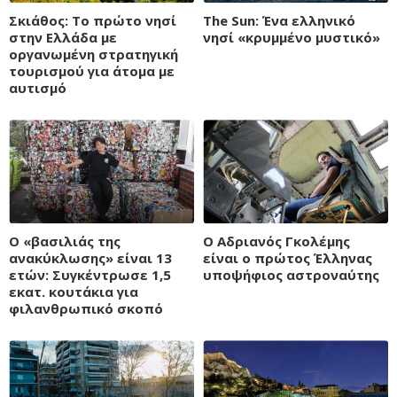
Σκιάθος: Το πρώτο νησί
The Sun: Ένα ελληνικό
στην Ελλάδα με
νησί «κρυμμένο μυστικό»
οργανωμένη στρατηγική
τουρισμού για άτομα με
αυτισμό
Ο «βασιλιάς της
Ο Αδριανός Γκολέμης
ανακύκλωσης» είναι 13
είναι ο πρώτος Έλληνας
ετών: Συγκέντρωσε 1,5
υποψήφιος αστροναύτης
εκατ. κουτάκια για
φιλανθρωπικό σκοπό