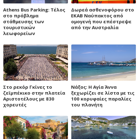
Athens Bus Parking: Tέλος
Δωρεά ασθενοφόρου στο
στο πρόβλημα
ΕΚΑΒ Ναύπακτος από
στάθμευσης των
ομογενή που επέστρεψε
τουριστικών
από την Αυστραλία
λεωφορείων
Στο ρεκόρ Γκίνες το
Νάξος: Η Αγία Άννα
ζεϊμπέκικο στην πλατεία
ξεχωρίζει σε λίστα με τις
Αριστοτέλους με 830
100 κορυφαίες παραλίες
χορευτές
του πλανήτη