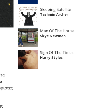
Sleeping Satellite
Tashmin Archer
Man Of The House
Skye Newman
Sign Of The Times
Harry Styles
 τα
υ
ωριστές
ής