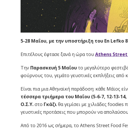
5-28 Μαΐου, με την υποστήριξη του En Lefko 8
Επιτέλους έφτασε ξανά η ώρα του
Athens Street
Την
Παρασκευή 5 Μαΐου
το μεγαλύτερο φεστιβά
φούρνους του, γεμάτο γευστικές εκπλήξεις από κ
Είναι πια μια Αθηναϊκή παράδοση: κάθε Μάϊος είνα
τέσσερα τριήμερα του Μαΐου (5-6-7, 12-13-14, 
Ο.Σ.Υ.
στο
Γκάζι
θα γεμίσει με χιλιάδες foodies
γευστικές προτάσεις που μπορούν να απολαύσου
Από το 2016 ως σήμερα, το Athens Street Food F