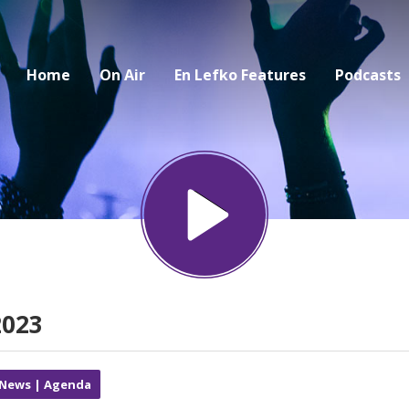
Home
On Air
En Lefko Features
Podcasts
2023
 News | Agenda