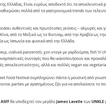
της Ελλάδας. Είναι ευρέως αποδεκτό ότι τα αποκλειστικά 
καθιερώσει πολλά από τα γαστρονομικά trends των τελευτ
ιάσει αυθεντικές και πρωτότυπες γεύσεις – αλμυρές και γ
Κίνα, από το Μεξικό ως το Βιετναμ, από την Αραβία ως την
δία ως Ιαπωνία και φυσικά από την Ελλάδα.
ρ, ιταλικά panzerotti, χοτ-ντογκ με γαρδούμπα, fish ‘n’ ch
συναρπαστικές συνταγές που θα ικανοποιήσουν και προκαλ
ς αποκλειστικότητες, αλλά και πολλές vegan και vegetari
reet Food Festival συμπληρώνει πάντα η μουσική από γνωσ
νται parties με αγαπημένους DJs για να απολαύσετε το πο
ο
ASFF
θα υποδεχτεί τον μεγάλο
James Lavelle
των
UNKLE