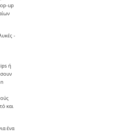
pop-up
αίων
λυκές -
ips ή
έσουν
an
τούς
τό και
για ένα