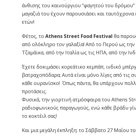
άνθισης του καινούργιου “φαγητού του δρόμου” 
μαγαζιά του έχουν παρουσιάσει και ταυτόχρονα 
ετών!
Φέτος, το
Athens Street Food Festival
θα παρουσ
από ολόκληρο τον γαλαξία! Από το Περού ως την 
Τζαμάϊκα, από την Ιταλία ως τις ΗΠΑ, από την Ιν
Έχετε δοκιμάσει κορεάτικο κεμπάπ, ινδικό μπέργκε
βατραχοπόδαρα; Αυτά είναι μόνο λίγες από τις 
κάθε ουρανίσκο! Όπως πάντα, θα υπάρχουν πολλέ
προτάσεις.
Φυσικά, την γιορτινή ατμόσφαιρα του Athens St
ραδιοφωνικούς παραγωγούς, ενώ κάθε βράδυ γίνο
το κοκτέιλ σας!
Και μια μεγάλη έκπληξη: το Σάββατο 27 Μαΐου τ