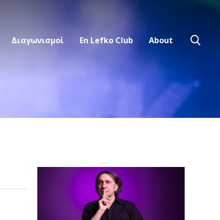
Διαγωνισμοί
En Lefko Club
About