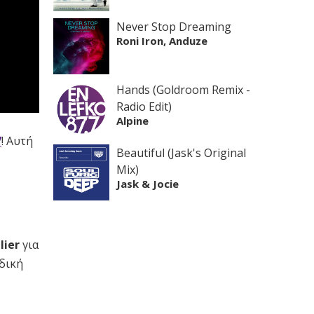
Never Stop Dreaming
Roni Iron, Anduze
Hands (Goldroom Remix -
Radio Edit)
Alpine
7
! Αυτή
Beautiful (Jask's Original
Mix)
Jask & Jocie
lier
για
αδική