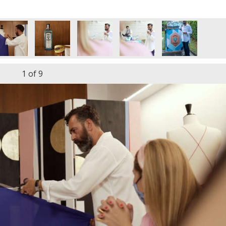
1
of 9