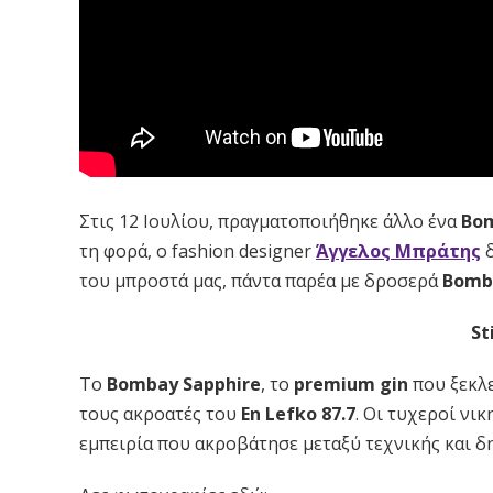
Στις 12 Ιουλίου, πραγματοποιήθηκε άλλο ένα
Bom
τη φορά, ο fashion designer
Άγγελος Μπράτης
δ
του μπροστά μας, πάντα παρέα με δροσερά
Bomba
St
Το
Bombay Sapphire
, το
premium gin
που ξεκλε
τους ακροατές του
En Lefko 87.7
. Οι τυχεροί νι
εμπειρία που ακροβάτησε μεταξύ τεχνικής και δ