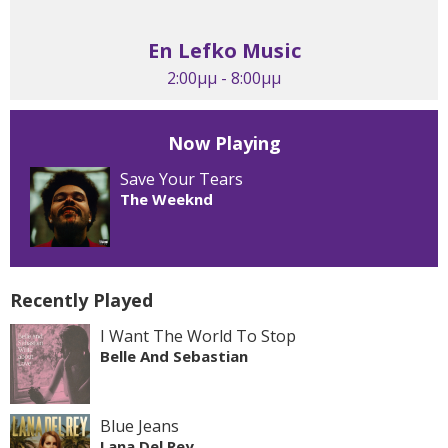
En Lefko Music
2:00μμ - 8:00μμ
Now Playing
Save Your Tears
The Weeknd
Recently Played
I Want The World To Stop
Belle And Sebastian
Blue Jeans
Lana Del Rey