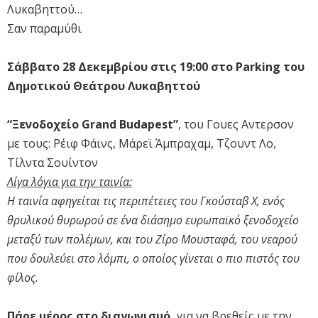
Λυκαβηττού…
Σαν παραμύθι
Σάββατο 28 Δεκεμβρίου στις 19:00 στο Parking του
Δημοτικού Θεάτρου Λυκαβηττού
“Ξενοδοχείο Grand Budapest”
, του Γουες Αντερσον
με τους: Ρέιφ Φάινς, Μάρεϊ Άμπραχαμ, Τζουντ Λο,
Τίλντα Σουίντον
Λίγα λόγια για την ταινία:
Η ταινία αφηγείται τις περιπέτειες του Γκούσταβ Χ, ενός
θρυλικού θυρωρού σε ένα διάσημο ευρωπαϊκό ξενοδοχείο
μεταξύ των πολέμων, και του Ζίρο Μουσταφά, του νεαρού
που δουλεύει στο λόμπι, ο οποίος γίνεται ο πιο πιστός του
φίλος.
Πάρε μέρος στο διαγωνισμό,
για να βρεθείς με την