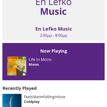
En Lefko Music
2:00μμ - 8:00μμ
Now Playing
Life In Mono
Mono
Recently Played
Feelslikeimfallinginlove
Coldplay