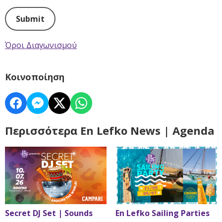
This can be left alone:
Submit
Όροι Διαγωνισμού
Κοινοποίηση
Περισσότερα En Lefko News | Agenda
Secret DJ Set | Sounds
En Lefko Sailing Parties