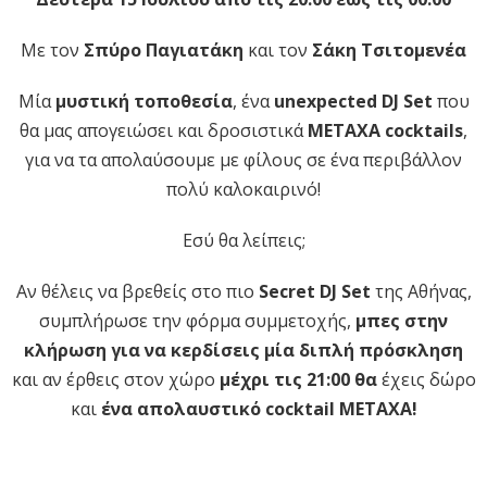
Με τον
Σπύρο Παγιατάκη
και τον
Σάκη Τσιτομενέα
Mία
μυστική τοποθεσία
, ένα
unexpected DJ Set
που
θα μας απογειώσει και δροσιστικά
METAXA cocktails
,
για να τα απολαύσουμε με φίλους σε ένα περιβάλλον
πολύ καλοκαιρινό!
Εσύ θα λείπεις;
Αν θέλεις να βρεθείς στο πιο
Secret DJ Set
της Αθήνας,
συμπλήρωσε την φόρμα συμμετοχής,
μπες στην
κλήρωση για να κερδίσεις μία διπλή πρόσκληση
και αν έρθεις στον χώρο
μέχρι τις 21:00 θα
έχεις δώρο
και
ένα απολαυστικό cocktail ΜΕΤΑΧΑ!