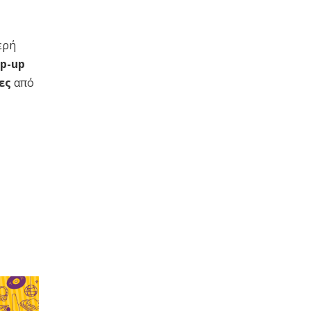
ερή
p-up
ίες
από