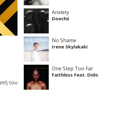
Anxiety
Doechii
No Shame
Irene Skylakaki
One Step Too Far
Faithless Feat. Dido
μπή του