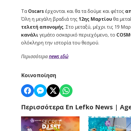
Tα
Oscars
έρχονται και θα τα δούμε και φέτος
α
Όλη η μεγάλη βραδιά της
12ης Μαρτίου
θα μετα
τελετή απονομής
. Στο μεταξύ, μέχρι τις 19 Μα
κανάλι
γεμάτο οσκαρικό περιεχόμενο, το
COSM
ολόκληρη την ιστορία του θεσμού.
Περισσότερα
news εδώ
Κοινοποίηση
Περισσότερα En Lefko News | Ag