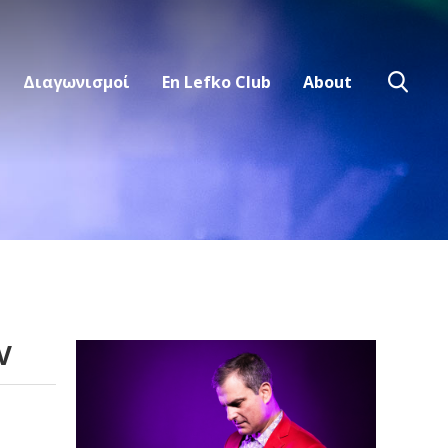
Διαγωνισμοί
En Lefko Club
About
V