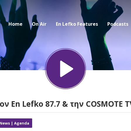
Home
On Air
En Lefko Features
Podcasts
ον En Lefko 87.7 & την COSMOTE T
 News | Agenda