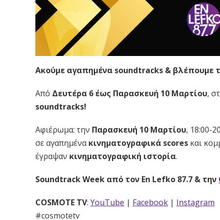
Ακούμε αγαπημένα soundtracks & βλέπουμε τα
Από
Δευτέρα 6 έως Παρασκευή 10 Μαρτίου
, σ
soundtracks
!
Αφιέρωμα: την
Παρασκευή 10 Μαρτίου
, 18:00-2
σε αγαπημένα
κινηματογραφικά scores
και κομ
έγραψαν
κινηματογραφική ιστορία
.
Soundtrack Week από τον En Lefko 87.7 & την
COSMOTE TV
:
YouTube
|
Facebook
|
Instagram
#cosmotetv