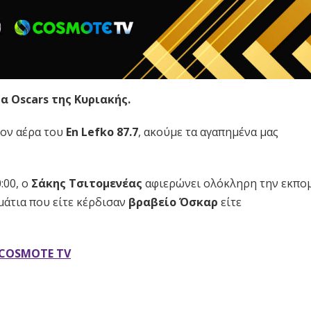
 Oscars της Κυριακής.
τον αέρα του
En Lefko 87.7
, ακούμε τα αγαπημένα μας
0:00, ο
Σάκης Τσιτομενέας
αφιερώνει ολόκληρη την εκπο
μάτια που είτε κέρδισαν
βραβείο Όσκαρ
είτε
COSMOTE TV