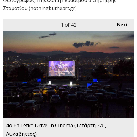
Σταματίου (nothingbutheart.gr)
1
of 42
Next
4o En Lefko Drive-In Cinema (Τετάρτη 3/6,
Λυκαβηττός)