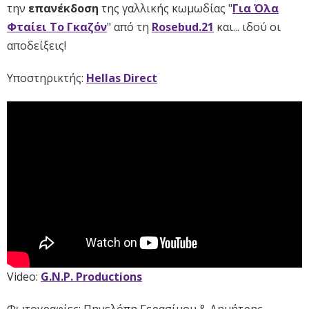
την
επανέκδοση
της γαλλικής κωμωδίας "
Για Όλα
Φταίει Το Γκαζόν
" από τη
Rosebud.21
και... ιδού οι
αποδείξεις!
Υποστηρικτής:
Hellas Direct
Video:
G.N.P. Productions
Φωτογραφίες: Πηνελόπη Γερασίμου & Δημήτρης