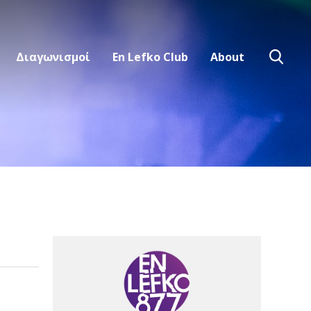
Διαγωνισμοί
En Lefko Club
About