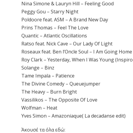
Nina Simone & Lauryn Hill – Feeling Good
Peggy Gou – Starry Night
Poldoore feat. ASM – A Brand New Day
Prins Thomas – Feel The Love
Quantic – Atlantic Oscillations
Ratso feat. Nick Cave – Our Lady Of Light
Roseaux feat. Ben l’Oncle Soul – I Am Going Home
Roy Clark – Yesterday, When I Was Young (Inspiro
Solange – Binz
Tame Impala – Patience
The Divine Comedy – Queuejumper
The Heavy – Burn Bright
Vassilikos – The Opposite Of Love
Wolfman – Heat
Yves Simon – Amazoniaque( La decadanse edit)
Άκουσέ τα όλα εδώ: