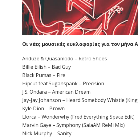
Οι νέες μουσικές κυκλοφορίες για τον μήνα Α
Anduze & Quasamodo – Retro Shoes
Billie Eilish – Bad Guy
Black Pumas – Fire
Hipcut feat.Sugahspank – Precision
J.S. Ondara – American Dream
Jay-Jay Johanson – Heard Somebody Whistle (King
Kyle Dion – Brown
Llorca – Wonderwhy (Fred Everything Space Edit)
Marvin Gaye – Symphony (SalaAM ReMi Mix)
Nick Murphy – Sanity