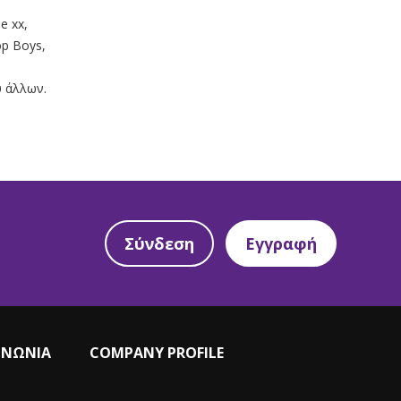
e xx,
op Boys,
 άλλων.
Σύνδεση
Εγγραφή
ΙΝΩΝΙΑ
COMPANY PROFILE