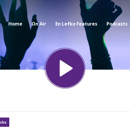
Home
On Air
En Lefko Features
Podcasts
cks