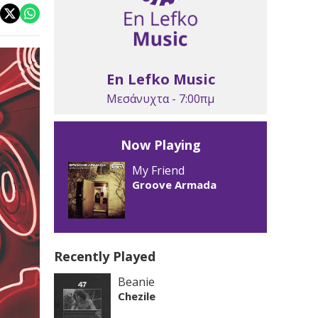
En Lefko Music
Μεσάνυχτα - 7:00πμ
Now Playing
My Friend
Groove Armada
Recently Played
Beanie
Chezile