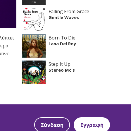
Falling From Grace
Gentle Waves
λύπτει
Born To Die
Lana Del Rey
τερα
ρυπνο
Step It Up
Stereo Mc's
Σύνδεση
Εγγραφή