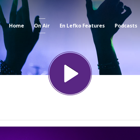
Home
On Air
En Lefko Features
Podcasts