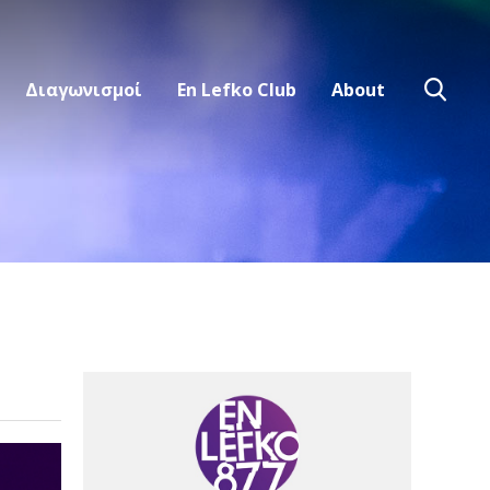
Διαγωνισμοί
En Lefko Club
About