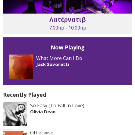
Λατέρνατιβ
7:00πμ - 10:00πμ
Now Playing
What More Can I Do
Jack Savoretti
Recently Played
So Easy (To Fall In Love)
Olivia Dean
Otherwise