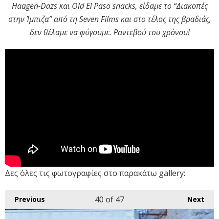
Haagen-Dazs και Old El Paso snacks, είδαμε το “Διακοπές
στην Ίμπιζα” από τη Seven Films και στο τέλος της βραδιάς,
δεν θέλαμε να φύγουμε. Ραντεβού του χρόνου!
Δες όλες τις φωτογραφίες στο παρακάτω gallery:
40
of 47
Previous
Next