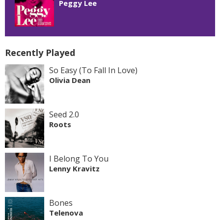
Peggy Lee
Recently Played
So Easy (To Fall In Love)
Olivia Dean
Seed 2.0
Roots
I Belong To You
Lenny Kravitz
Bones
Telenova