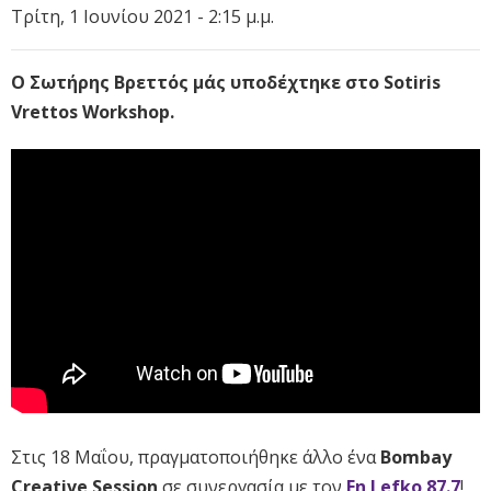
Τρίτη, 1 Ιουνίου 2021 - 2:15 μ.μ.
Ο Σωτήρης Βρεττός μάς υποδέχτηκε στο Sotiris
Vrettos Workshop.
Στις 18 Μαΐου, πραγματοποιήθηκε άλλο ένα
Bombay
Creative Session
σε συνεργασία με τον
Εn Lefko 87.7
!