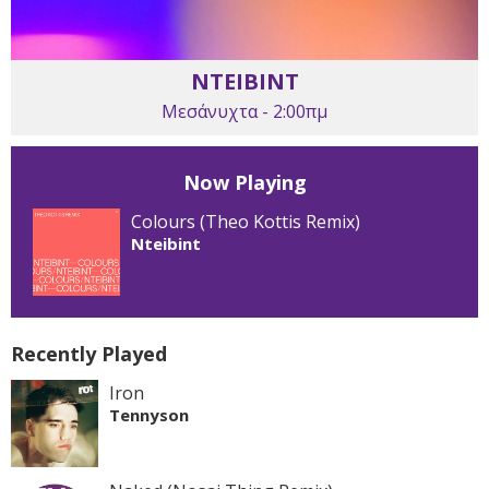
NTEIBINT
Μεσάνυχτα - 2:00πμ
Now Playing
Colours (Theo Kottis Remix)
Nteibint
Recently Played
Iron
Tennyson