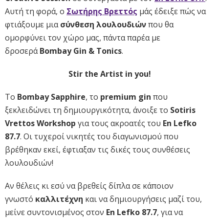
Αυτή τη φορά, ο
Σωτήρης Βρεττός
μάς έδειξε πώς να
φτιάξουμε μια
σύνθεση λουλουδιών
που θα
ομορφύνει τον χώρο μας, πάντα παρέα με
δροσερά
Bombay Gin & Tonics
.
Stir the Artist in you!
Το
Bombay Sapphire
, το
premium gin
που
ξεκλειδώνει τη δημιουργικότητα, άνοιξε το
Sotiris
Vrettos Workshop
για τους ακροατές του
En Lefko
87.7
. Οι τυχεροί νικητές του διαγωνισμού που
βρέθηκαν εκεί, έφτιαξαν τις δικές τους συνθέσεις
λουλουδιών!
Αν θέλεις κι εσύ να βρεθείς δίπλα σε κάποιον
γνωστό
καλλιτέχνη
και να δημιουργήσεις μαζί του,
μείνε συντονισμένος στον
En Lefko 87.7
, για να