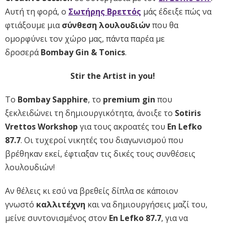
Αυτή τη φορά, ο
Σωτήρης Βρεττός
μάς έδειξε πώς να
φτιάξουμε μια
σύνθεση λουλουδιών
που θα
ομορφύνει τον χώρο μας, πάντα παρέα με
δροσερά
Bombay Gin & Tonics
.
Stir the Artist in you!
Το
Bombay Sapphire
, το
premium gin
που
ξεκλειδώνει τη δημιουργικότητα, άνοιξε το
Sotiris
Vrettos Workshop
για τους ακροατές του
En Lefko
87.7
. Οι τυχεροί νικητές του διαγωνισμού που
βρέθηκαν εκεί, έφτιαξαν τις δικές τους συνθέσεις
λουλουδιών!
Αν θέλεις κι εσύ να βρεθείς δίπλα σε κάποιον
γνωστό
καλλιτέχνη
και να δημιουργήσεις μαζί του,
μείνε συντονισμένος στον
En Lefko 87.7
, για να