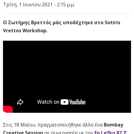
Τρίτη, 1 Ιουνίου 2021 - 2:15 μ.μ.
Ο Σωτήρης Βρεττός μάς υποδέχτηκε στο Sotiris
Vrettos Workshop.
Στις 18 Μαΐου, πραγματοποιήθηκε άλλο ένα
Bombay
Creative Session
σε συνεργασία με τον
Εn Lefko 87.7
!