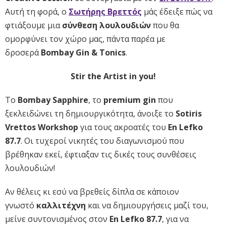
Αυτή τη φορά, ο
Σωτήρης Βρεττός
μάς έδειξε πώς να
φτιάξουμε μια
σύνθεση λουλουδιών
που θα
ομορφύνει τον χώρο μας, πάντα παρέα με
δροσερά
Bombay Gin & Tonics
.
Stir the Artist in you!
Το
Bombay Sapphire
, το
premium gin
που
ξεκλειδώνει τη δημιουργικότητα, άνοιξε το
Sotiris
Vrettos Workshop
για τους ακροατές του
En Lefko
87.7
. Οι τυχεροί νικητές του διαγωνισμού που
βρέθηκαν εκεί, έφτιαξαν τις δικές τους συνθέσεις
λουλουδιών!
Αν θέλεις κι εσύ να βρεθείς δίπλα σε κάποιον
γνωστό
καλλιτέχνη
και να δημιουργήσεις μαζί του,
μείνε συντονισμένος στον
En Lefko 87.7
, για να