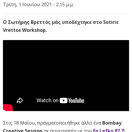
Τρίτη, 1 Ιουνίου 2021 - 2:15 μ.μ.
Ο Σωτήρης Βρεττός μάς υποδέχτηκε στο Sotiris
Vrettos Workshop.
Στις 18 Μαΐου, πραγματοποιήθηκε άλλο ένα
Bombay
Creative Session
σε συνεργασία με τον
Εn Lefko 87.7
!