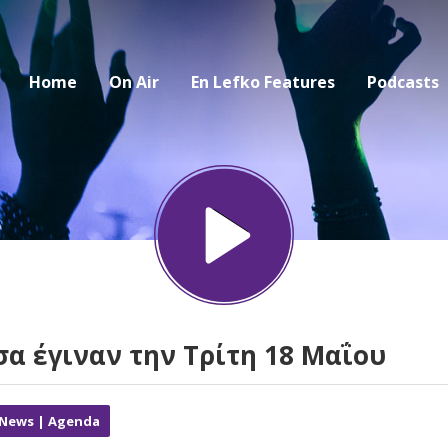
Home
On Air
En Lefko Features
Podcasts
σα έγιναν την Τρίτη 18 Μαΐου
 News | Agenda