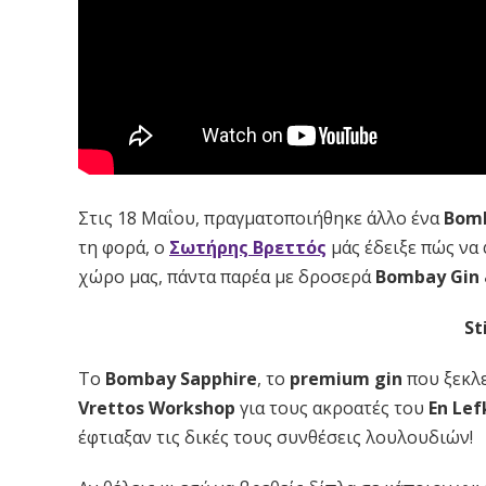
Στις 18 Μαΐου, πραγματοποιήθηκε άλλο ένα
Bomb
τη φορά, ο
Σωτήρης Βρεττός
μάς έδειξε πώς να
χώρο μας, πάντα παρέα με δροσερά
Bombay Gin 
St
Το
Bombay Sapphire
, το
premium gin
που ξεκλε
Vrettos Workshop
για τους ακροατές του
En Lef
έφτιαξαν τις δικές τους συνθέσεις λουλουδιών!