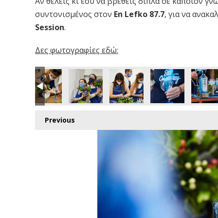
Αν θέλεις κι εσύ να βρεθείς δίπλα σε κάποιον γ
συντονισμένος στον
En Lefko 87.7
, για να ανακ
Session
.
Δες φωτογραφίες εδώ:
Previous