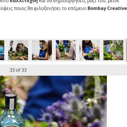
νωστό
καλλιτέχνη
και να δημιουργήσεις μαζί του, μείνε
αλύψεις ποιος θα φιλοξενήσει το επόμενο
Bombay Creative
33
of 33