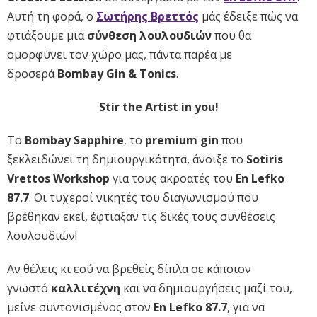
Αυτή τη φορά, ο
Σωτήρης Βρεττός
μάς έδειξε πώς να
φτιάξουμε μια
σύνθεση λουλουδιών
που θα
ομορφύνει τον χώρο μας, πάντα παρέα με
δροσερά
Bombay Gin & Tonics
.
Stir the Artist in you!
Το
Bombay Sapphire
, το
premium gin
που
ξεκλειδώνει τη δημιουργικότητα, άνοιξε το
Sotiris
Vrettos Workshop
για τους ακροατές του
En Lefko
87.7
. Οι τυχεροί νικητές του διαγωνισμού που
βρέθηκαν εκεί, έφτιαξαν τις δικές τους συνθέσεις
λουλουδιών!
Αν θέλεις κι εσύ να βρεθείς δίπλα σε κάποιον
γνωστό
καλλιτέχνη
και να δημιουργήσεις μαζί του,
μείνε συντονισμένος στον
En Lefko 87.7
, για να