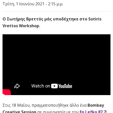
Τρίτη, 1 Ιουνίου 2021 - 2:15 μ.μ.
Ο Σωτήρης Βρεττός μάς υποδέχτηκε στο Sotiris
Vrettos Workshop.
Στις 18 Μαΐου, πραγματοποιήθηκε άλλο ένα
Bombay
Creative Session
σε συνεργασία με τον
Εn Lefko 87.7
!