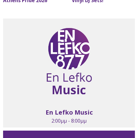
Athens Pride 2026
Vinyl DJ Sets!
En Lefko Music
2:00μμ - 8:00μμ