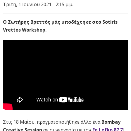
Τρίτη, 1 Ιουνίου 2021 - 2:15 μ.μ.
Ο Σωτήρης Βρεττός μάς υποδέχτηκε στο Sotiris
Vrettos Workshop.
Στις 18 Μαΐου, πραγματοποιήθηκε άλλο ένα
Bombay
Creative Session
σε συνεργασία με τον
Εn Lefko 87.7
!