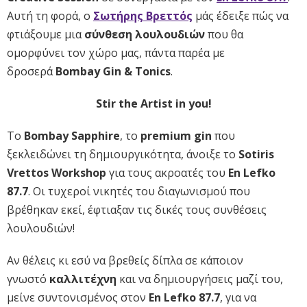
Αυτή τη φορά, ο
Σωτήρης Βρεττός
μάς έδειξε πώς να
φτιάξουμε μια
σύνθεση λουλουδιών
που θα
ομορφύνει τον χώρο μας, πάντα παρέα με
δροσερά
Bombay Gin & Tonics
.
Stir the Artist in you!
Το
Bombay Sapphire
, το
premium gin
που
ξεκλειδώνει τη δημιουργικότητα, άνοιξε το
Sotiris
Vrettos Workshop
για τους ακροατές του
En Lefko
87.7
. Οι τυχεροί νικητές του διαγωνισμού που
βρέθηκαν εκεί, έφτιαξαν τις δικές τους συνθέσεις
λουλουδιών!
Αν θέλεις κι εσύ να βρεθείς δίπλα σε κάποιον
γνωστό
καλλιτέχνη
και να δημιουργήσεις μαζί του,
μείνε συντονισμένος στον
En Lefko 87.7
, για να