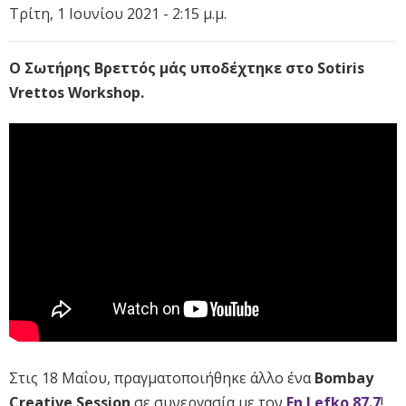
Τρίτη, 1 Ιουνίου 2021 - 2:15 μ.μ.
Ο Σωτήρης Βρεττός μάς υποδέχτηκε στο Sotiris
Vrettos Workshop.
Στις 18 Μαΐου, πραγματοποιήθηκε άλλο ένα
Bombay
Creative Session
σε συνεργασία με τον
Εn Lefko 87.7
!