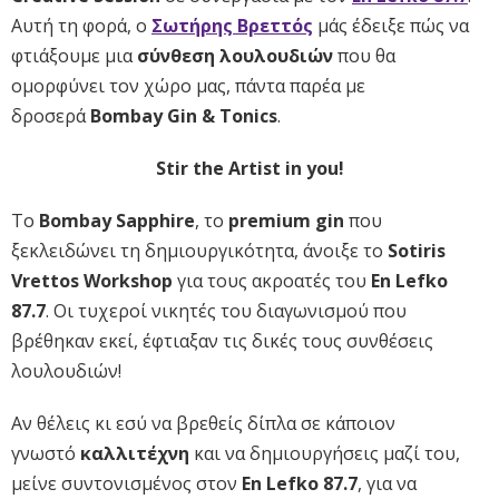
Αυτή τη φορά, ο
Σωτήρης Βρεττός
μάς έδειξε πώς να
φτιάξουμε μια
σύνθεση λουλουδιών
που θα
ομορφύνει τον χώρο μας, πάντα παρέα με
δροσερά
Bombay Gin & Tonics
.
Stir the Artist in you!
Το
Bombay Sapphire
, το
premium gin
που
ξεκλειδώνει τη δημιουργικότητα, άνοιξε το
Sotiris
Vrettos Workshop
για τους ακροατές του
En Lefko
87.7
. Οι τυχεροί νικητές του διαγωνισμού που
βρέθηκαν εκεί, έφτιαξαν τις δικές τους συνθέσεις
λουλουδιών!
Αν θέλεις κι εσύ να βρεθείς δίπλα σε κάποιον
γνωστό
καλλιτέχνη
και να δημιουργήσεις μαζί του,
μείνε συντονισμένος στον
En Lefko 87.7
, για να