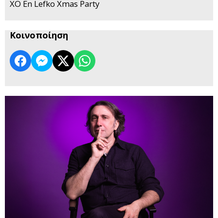
XO En Lefko Xmas Party
Κοινοποίηση