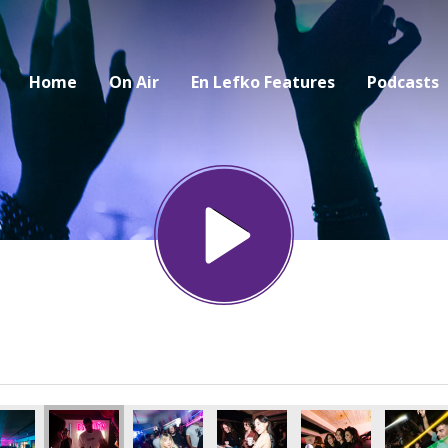
Home
On Air
En Lefko Features
Podcasts