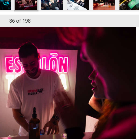
86
of 198