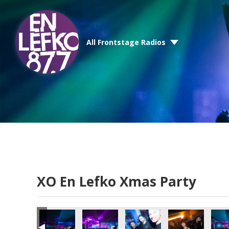
All Frontstage Radios
XO En Lefko Xmas Party
mas Party