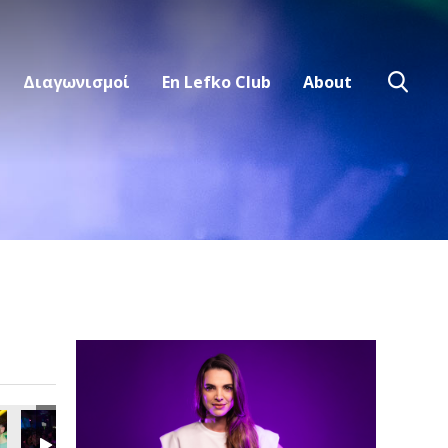
Διαγωνισμοί
En Lefko Club
About