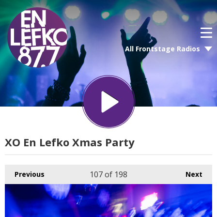
All Frontstage Radios
XO En Lefko Xmas Party
107
of 198
Previous
Next