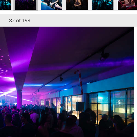
82
of 198