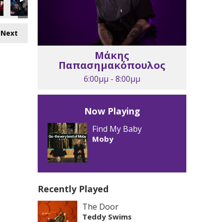
Next
Μάκης
Παπασημακόπουλος
6:00μμ - 8:00μμ
Now Playing
Find My Baby
Moby
Recently Played
The Door
Teddy Swims