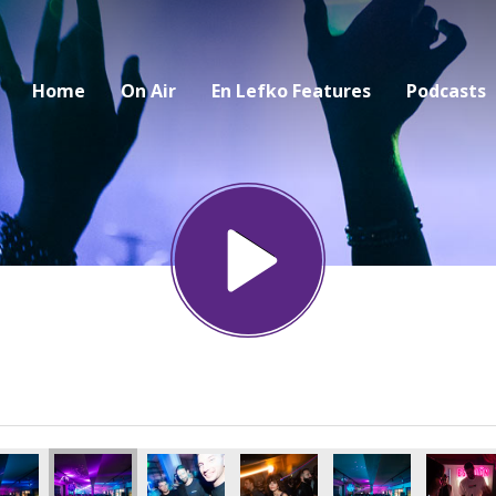
Home
On Air
En Lefko Features
Podcasts