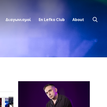
Διαγωνισμοί
En Lefko Club
About