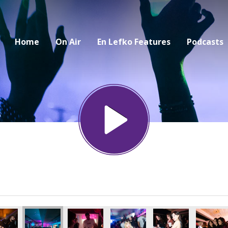
Home
On Air
En Lefko Features
Podcasts