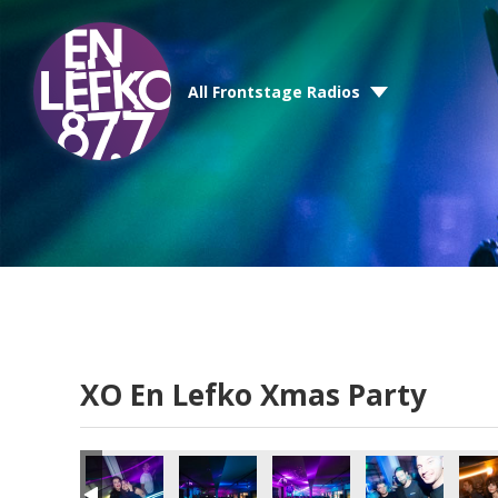
All Frontstage Radios
XO En Lefko Xmas Party
mas Party
O En Lefko Xmas Party