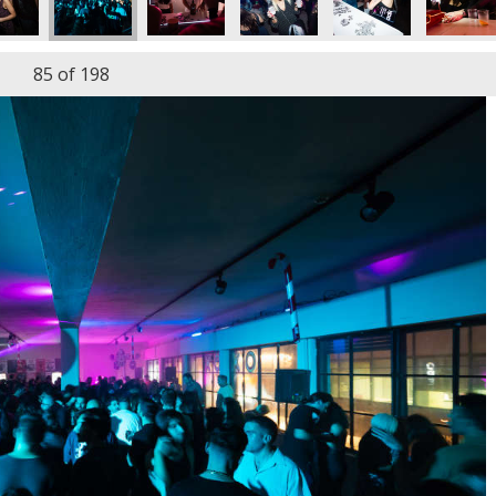
85
of 198