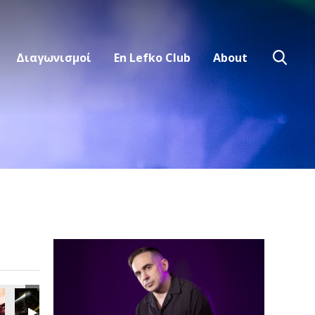
Διαγωνισμοί
En Lefko Club
About