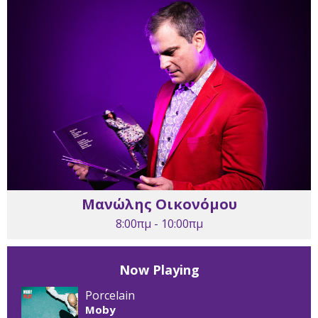
Μανώλης Οικονόμου
8:00πμ - 10:00πμ
Now Playing
Porcelain
Moby