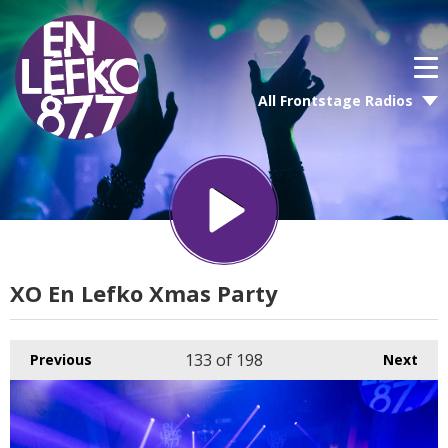
All Frontstage Radios
XO En Lefko Xmas Party
133
of 198
Previous
Next